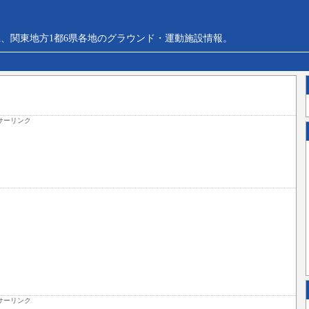
、関東地方1都6県各地のグラウンド・運動施設情報。
サーリンク
サーリンク