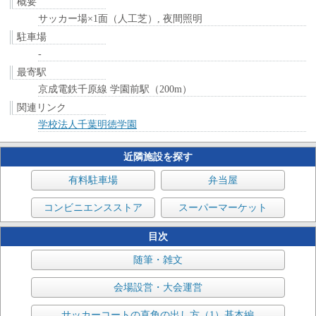
概要
サッカー場×1面（人工芝）, 夜間照明
駐車場
-
最寄駅
京成電鉄千原線 学園前駅（200m）
関連リンク
学校法人千葉明徳学園
近隣施設を探す
有料駐車場
弁当屋
コンビニエンスストア
スーパーマーケット
目次
随筆・雑文
会場設営・大会運営
サッカーコートの直角の出し方（1）基本編