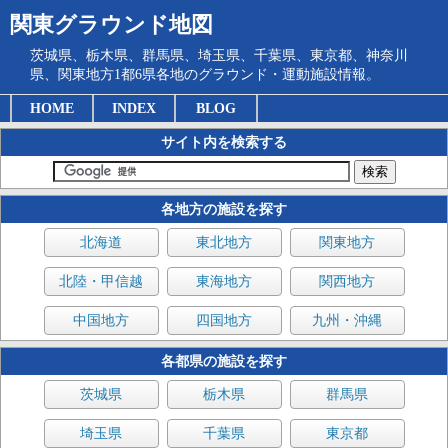
関東グラウンド地図
茨城県、栃木県、群馬県、埼玉県、千葉県、東京都、神奈川
県、関東地方1都6県各地のグラウンド・運動施設情報。
HOME
INDEX
BLOG
サイト内を検索する
各地方の施設を探す
北海道
東北地方
関東地方
北陸・甲信越
東海地方
関西地方
中国地方
四国地方
九州・沖縄
各都県の施設を探す
茨城県
栃木県
群馬県
埼玉県
千葉県
東京都