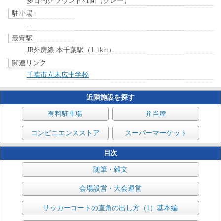
多目的グラウンド×1面（クレー）
駐車場
-
最寄駅
JR外房線 本千葉駅（1.1km）
関連リンク
千葉市立末広中学校
近隣施設を探す
有料駐車場
弁当屋
コンビニエンスストア
スーパーマーケット
目次
随筆・雑文
会場設営・大会運営
サッカーコートの直角の出し方（1）基本編