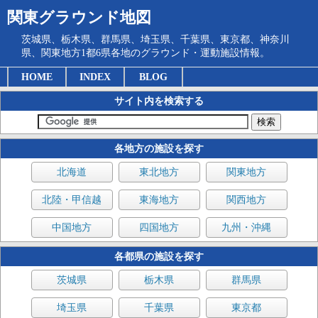
関東グラウンド地図
茨城県、栃木県、群馬県、埼玉県、千葉県、東京都、神奈川
県、関東地方1都6県各地のグラウンド・運動施設情報。
HOME
INDEX
BLOG
サイト内を検索する
各地方の施設を探す
北海道
東北地方
関東地方
北陸・甲信越
東海地方
関西地方
中国地方
四国地方
九州・沖縄
各都県の施設を探す
茨城県
栃木県
群馬県
埼玉県
千葉県
東京都