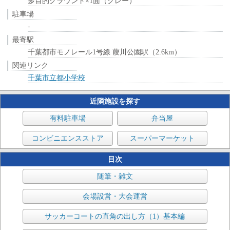
多目的グラウンド×1面（クレー）
駐車場
-
最寄駅
千葉都市モノレール1号線 葭川公園駅（2.6km）
関連リンク
千葉市立都小学校
近隣施設を探す
有料駐車場
弁当屋
コンビニエンスストア
スーパーマーケット
目次
随筆・雑文
会場設営・大会運営
サッカーコートの直角の出し方（1）基本編