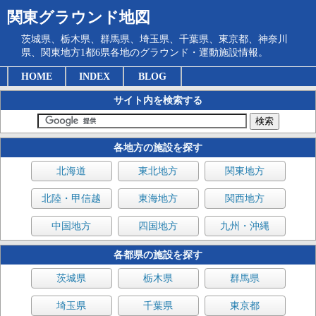
関東グラウンド地図
茨城県、栃木県、群馬県、埼玉県、千葉県、東京都、神奈川
県、関東地方1都6県各地のグラウンド・運動施設情報。
HOME
INDEX
BLOG
サイト内を検索する
各地方の施設を探す
北海道
東北地方
関東地方
北陸・甲信越
東海地方
関西地方
中国地方
四国地方
九州・沖縄
各都県の施設を探す
茨城県
栃木県
群馬県
埼玉県
千葉県
東京都