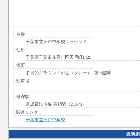
名称
千葉市立天戸中学校グラウンド
住所
千葉県千葉市花見川区天戸町1429
概要
多目的グラウンド×1面（クレー）, 夜間照明
駐車場
-
最寄駅
京成電鉄本線 実籾駅（2.1km）
関連リンク
千葉市立天戸中学校
近隣施