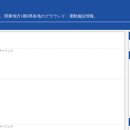
、関東地方1都6県各地のグラウンド・運動施設情報。
サーリンク
サーリンク