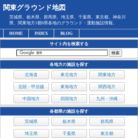
関東グラウンド地図
茨城県、栃木県、群馬県、埼玉県、千葉県、東京都、神奈川
県、関東地方1都6県各地のグラウンド・運動施設情報。
HOME
INDEX
BLOG
サイト内を検索する
各地方の施設を探す
北海道
東北地方
関東地方
北陸・甲信越
東海地方
関西地方
中国地方
四国地方
九州・沖縄
各都県の施設を探す
茨城県
栃木県
群馬県
埼玉県
千葉県
東京都