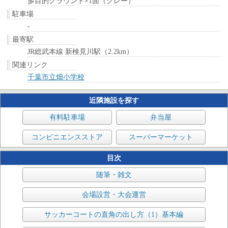
多目的グラウンド×1面（クレー）
駐車場
-
最寄駅
JR総武本線 新検見川駅（2.2km）
関連リンク
千葉市立畑小学校
近隣施設を探す
有料駐車場
弁当屋
コンビニエンスストア
スーパーマーケット
目次
随筆・雑文
会場設営・大会運営
サッカーコートの直角の出し方（1）基本編