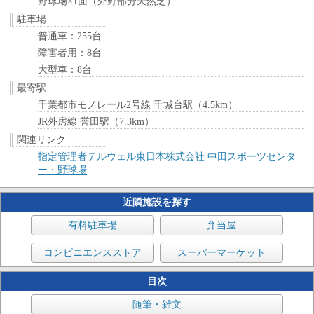
野球場×1面（外野部分天然芝）
駐車場
普通車：255台
障害者用：8台
大型車：8台
最寄駅
千葉都市モノレール2号線 千城台駅（4.5km）
JR外房線 誉田駅（7.3km）
関連リンク
指定管理者テルウェル東日本株式会社 中田スポーツセンタ
ー・野球場
近隣施設を探す
有料駐車場
弁当屋
コンビニエンスストア
スーパーマーケット
目次
随筆・雑文