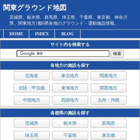
関東グラウンド地図
茨城県、栃木県、群馬県、埼玉県、千葉県、東京都、神奈川
県、関東地方1都6県各地のグラウンド・運動施設情報。
HOME
INDEX
BLOG
サイト内を検索する
各地方の施設を探す
北海道
東北地方
関東地方
北陸・甲信越
東海地方
関西地方
中国地方
四国地方
九州・沖縄
各都県の施設を探す
茨城県
栃木県
群馬県
埼玉県
千葉県
東京都