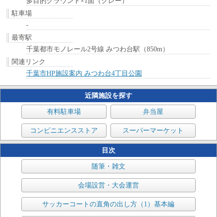
多目的グラウンド×1面（クレー）
駐車場
-
最寄駅
千葉都市モノレール2号線 みつわ台駅（850m）
関連リンク
千葉市HP施設案内 みつわ台4丁目公園
近隣施設を探す
有料駐車場
弁当屋
コンビニエンスストア
スーパーマーケット
目次
随筆・雑文
会場設営・大会運営
サッカーコートの直角の出し方（1）基本編