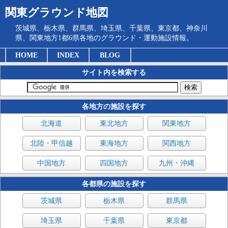
関東グラウンド地図
茨城県、栃木県、群馬県、埼玉県、千葉県、東京都、神奈川
県、関東地方1都6県各地のグラウンド・運動施設情報。
HOME
INDEX
BLOG
サイト内を検索する
各地方の施設を探す
北海道
東北地方
関東地方
北陸・甲信越
東海地方
関西地方
中国地方
四国地方
九州・沖縄
各都県の施設を探す
茨城県
栃木県
群馬県
埼玉県
千葉県
東京都