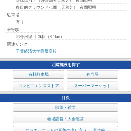
野球場×1面（外野部分天然芝）, 夜間照明
多目的グラウンド×1面（天然芝）, 夜間照明
駐車場
有り
最寄駅
JR外房線 土気駅（8.1km）
関連リンク
千葉経済大学附属高校
近隣施設を探す
有料駐車場
弁当屋
コンビニエンスストア
スーパーマーケット
目次
随筆・雑文
会場設営・大会運営
サッカーコートの直角の出し方（1）基本編