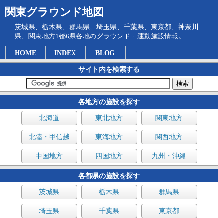
関東グラウンド地図
茨城県、栃木県、群馬県、埼玉県、千葉県、東京都、神奈川
県、関東地方1都6県各地のグラウンド・運動施設情報。
HOME
INDEX
BLOG
サイト内を検索する
各地方の施設を探す
北海道
東北地方
関東地方
北陸・甲信越
東海地方
関西地方
中国地方
四国地方
九州・沖縄
各都県の施設を探す
茨城県
栃木県
群馬県
埼玉県
千葉県
東京都