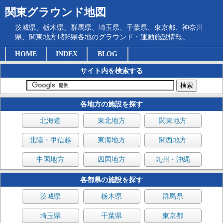
関東グラウンド地図
茨城県、栃木県、群馬県、埼玉県、千葉県、東京都、神奈川
県、関東地方1都6県各地のグラウンド・運動施設情報。
HOME
INDEX
BLOG
サイト内を検索する
各地方の施設を探す
北海道
東北地方
関東地方
北陸・甲信越
東海地方
関西地方
中国地方
四国地方
九州・沖縄
各都県の施設を探す
茨城県
栃木県
群馬県
埼玉県
千葉県
東京都