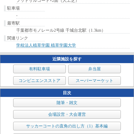
フットサルコート×2面（人工芝）
駐車場
-
最寄駅
千葉都市モノレール2号線 千城台北駅（1.3km）
関連リンク
学校法人植草学園 植草学園大学
近隣施設を探す
有料駐車場
弁当屋
コンビニエンスストア
スーパーマーケット
目次
随筆・雑文
会場設営・大会運営
サッカーコートの直角の出し方（1）基本編