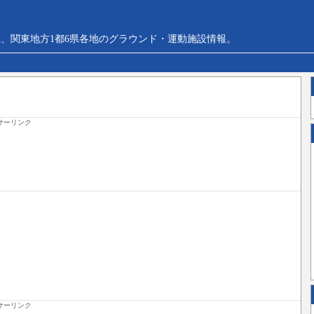
、関東地方1都6県各地のグラウンド・運動施設情報。
サーリンク
サーリンク