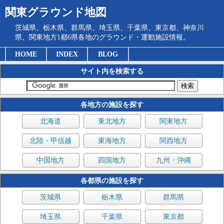
関東グラウンド地図
茨城県、栃木県、群馬県、埼玉県、千葉県、東京都、神奈川
県、関東地方1都6県各地のグラウンド・運動施設情報。
HOME
INDEX
BLOG
サイト内を検索する
各地方の施設を探す
北海道
東北地方
関東地方
北陸・甲信越
東海地方
関西地方
中国地方
四国地方
九州・沖縄
各都県の施設を探す
茨城県
栃木県
群馬県
埼玉県
千葉県
東京都