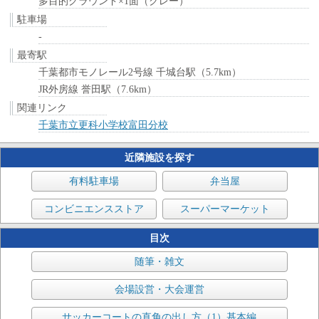
多目的グラウンド×1面（クレー）
駐車場
-
最寄駅
千葉都市モノレール2号線 千城台駅（5.7km）
JR外房線 誉田駅（7.6km）
関連リンク
千葉市立更科小学校富田分校
近隣施設を探す
有料駐車場
弁当屋
コンビニエンスストア
スーパーマーケット
目次
随筆・雑文
会場設営・大会運営
サッカーコートの直角の出し方（1）基本編