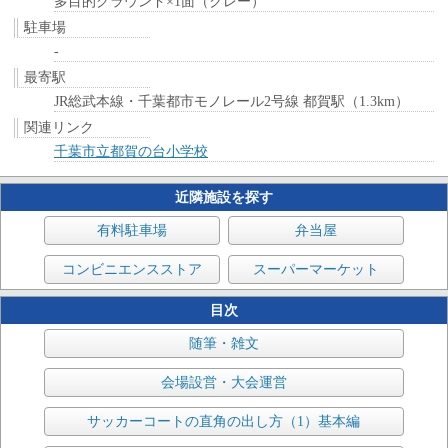
多目的グラウンド×1面（クレー）
駐車場
-
最寄駅
JR総武本線・千葉都市モノレール2号線 都賀駅（1.3km）
関連リンク
千葉市立都賀の台小学校
近隣施設を探す
有料駐車場
弁当屋
コンビニエンスストア
スーパーマーケット
目次
随筆・雑文
会場設営・大会運営
サッカーコートの直角の出し方（1）基本編