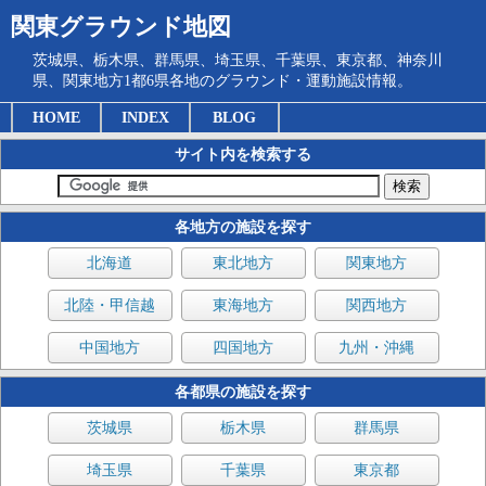
関東グラウンド地図
茨城県、栃木県、群馬県、埼玉県、千葉県、東京都、神奈川
県、関東地方1都6県各地のグラウンド・運動施設情報。
HOME
INDEX
BLOG
サイト内を検索する
各地方の施設を探す
北海道
東北地方
関東地方
北陸・甲信越
東海地方
関西地方
中国地方
四国地方
九州・沖縄
各都県の施設を探す
茨城県
栃木県
群馬県
埼玉県
千葉県
東京都