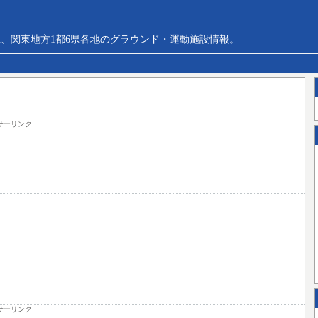
、関東地方1都6県各地のグラウンド・運動施設情報。
サーリンク
サーリンク