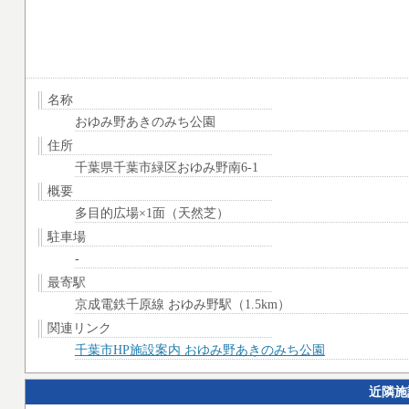
名称
おゆみ野あきのみち公園
住所
千葉県千葉市緑区おゆみ野南6-1
概要
多目的広場×1面（天然芝）
駐車場
-
最寄駅
京成電鉄千原線 おゆみ野駅（1.5km）
関連リンク
千葉市HP施設案内 おゆみ野あきのみち公園
近隣施