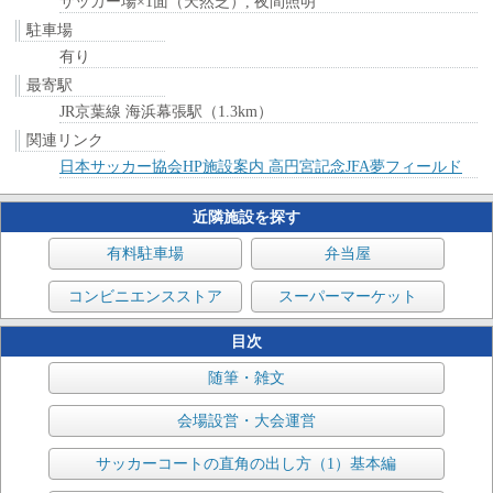
サッカー場×1面（天然芝）, 夜間照明
駐車場
有り
最寄駅
JR京葉線 海浜幕張駅（1.3km）
関連リンク
日本サッカー協会HP施設案内 高円宮記念JFA夢フィールド
近隣施設を探す
有料駐車場
弁当屋
コンビニエンスストア
スーパーマーケット
目次
随筆・雑文
会場設営・大会運営
サッカーコートの直角の出し方（1）基本編