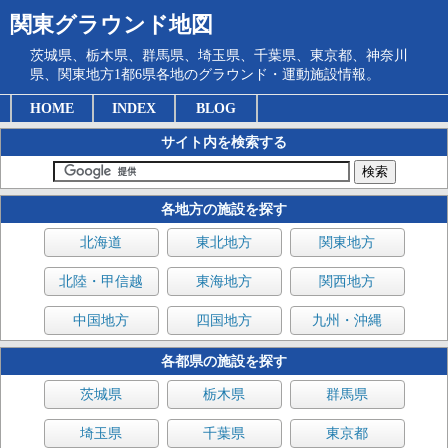
関東グラウンド地図
茨城県、栃木県、群馬県、埼玉県、千葉県、東京都、神奈川
県、関東地方1都6県各地のグラウンド・運動施設情報。
HOME
INDEX
BLOG
サイト内を検索する
各地方の施設を探す
北海道
東北地方
関東地方
北陸・甲信越
東海地方
関西地方
中国地方
四国地方
九州・沖縄
各都県の施設を探す
茨城県
栃木県
群馬県
埼玉県
千葉県
東京都