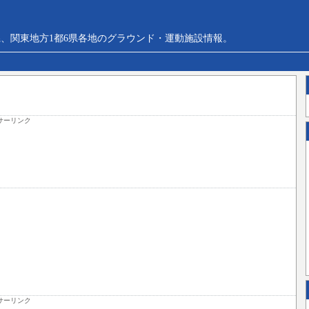
、関東地方1都6県各地のグラウンド・運動施設情報。
サーリンク
サーリンク