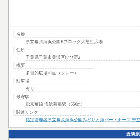
名称
県立幕張海浜公園Bブロック大芝生広場
住所
千葉県千葉市美浜区ひび野2
概要
多目的広場×1面（クレー）
駐車場
有り
最寄駅
JR京葉線 海浜幕張駅（550m）
関連リンク
指定管理者県立幕張海浜公園みどりと海パートナーズ 県立
近隣施