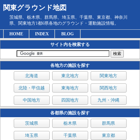
関東グラウンド地図
茨城県、栃木県、群馬県、埼玉県、千葉県、東京都、神奈川
県、関東地方1都6県各地のグラウンド・運動施設情報。
HOME
INDEX
BLOG
サイト内を検索する
各地方の施設を探す
北海道
東北地方
関東地方
北陸・甲信越
東海地方
関西地方
中国地方
四国地方
九州・沖縄
各都県の施設を探す
茨城県
栃木県
群馬県
埼玉県
千葉県
東京都