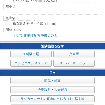
野球場×1面（外野部分天然芝）
駐車場
-
最寄駅
JR京葉線 検見川浜駅（1.1km）
関連リンク
千葉市HP施設案内 中磯辺公園
近隣施設を探す
有料駐車場
弁当屋
コンビニエンスストア
スーパーマーケット
目次
随筆・雑文
会場設営・大会運営
サッカーコートの直角の出し方（1）基本編