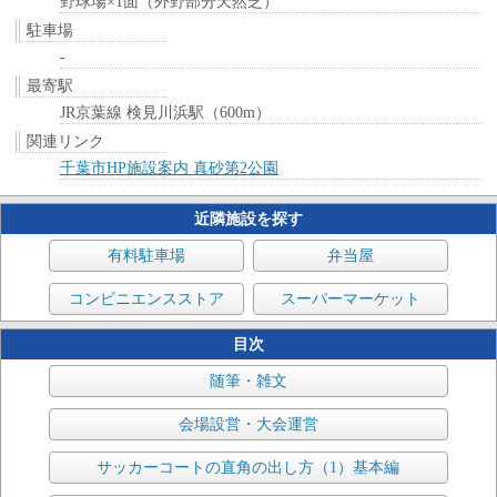
野球場×1面（外野部分天然芝）
駐車場
-
最寄駅
JR京葉線 検見川浜駅（600m）
関連リンク
千葉市HP施設案内 真砂第2公園
近隣施設を探す
有料駐車場
弁当屋
コンビニエンスストア
スーパーマーケット
目次
随筆・雑文
会場設営・大会運営
サッカーコートの直角の出し方（1）基本編