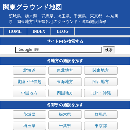
関東グラウンド地図
茨城県、栃木県、群馬県、埼玉県、千葉県、東京都、神奈川
県、関東地方1都6県各地のグラウンド・運動施設情報。
HOME
INDEX
BLOG
サイト内を検索する
各地方の施設を探す
北海道
東北地方
関東地方
北陸・甲信越
東海地方
関西地方
中国地方
四国地方
九州・沖縄
各都県の施設を探す
茨城県
栃木県
群馬県
埼玉県
千葉県
東京都