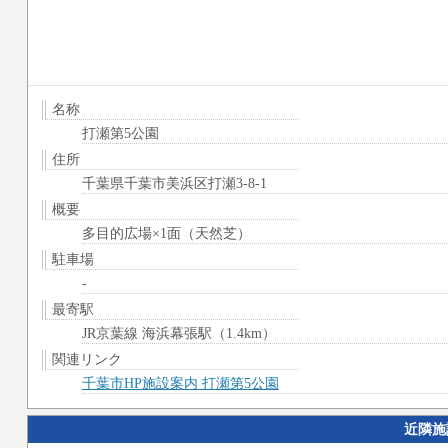
名称
打瀬第5公園
住所
千葉県千葉市美浜区打瀬3-8-1
概要
多目的広場×1面（天然芝）
駐車場
-
最寄駅
JR京葉線 海浜幕張駅（1.4km）
関連リンク
千葉市HP施設案内 打瀬第5公園
近隣施