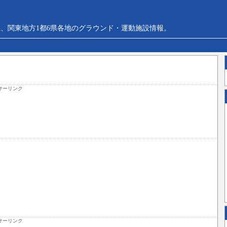
、関東地方1都6県各地のグラウンド・運動施設情報。
サーリンク
サーリンク