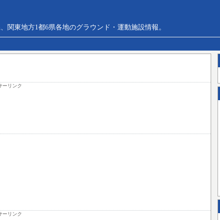
、関東地方1都6県各地のグラウンド・運動施設情報。
サーリンク
サーリンク