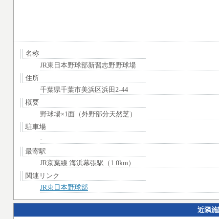
名称
JR東日本野球部新習志野野球場
住所
千葉県千葉市美浜区浜田2-44
概要
野球場×1面（外野部分天然芝）
駐車場
-
最寄駅
JR京葉線 海浜幕張駅（1.0km）
関連リンク
JR東日本野球部
近隣施