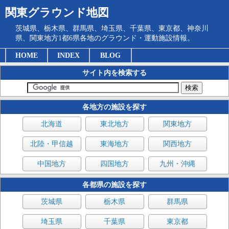
関東グラウンド地図
茨城県、栃木県、群馬県、埼玉県、千葉県、東京都、神奈川
県、関東地方1都6県各地のグラウンド・運動施設情報。
HOME
INDEX
BLOG
サイト内を検索する
各地方の施設を探す
北海道
東北地方
関東地方
北陸・甲信越
東海地方
関西地方
中国地方
四国地方
九州・沖縄
各都県の施設を探す
茨城県
栃木県
群馬県
埼玉県
千葉県
東京都