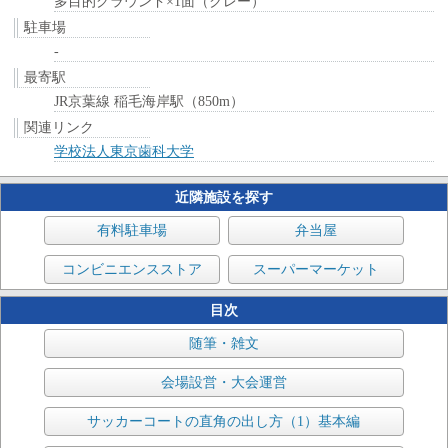
多目的グラウンド×1面（クレー）
駐車場
-
最寄駅
JR京葉線 稲毛海岸駅（850m）
関連リンク
学校法人東京歯科大学
近隣施設を探す
有料駐車場
弁当屋
コンビニエンスストア
スーパーマーケット
目次
随筆・雑文
会場設営・大会運営
サッカーコートの直角の出し方（1）基本編