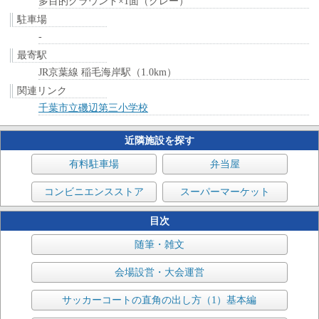
多目的グラウンド×1面（クレー）
駐車場
-
最寄駅
JR京葉線 稲毛海岸駅（1.0km）
関連リンク
千葉市立磯辺第三小学校
近隣施設を探す
有料駐車場
弁当屋
コンビニエンスストア
スーパーマーケット
目次
随筆・雑文
会場設営・大会運営
サッカーコートの直角の出し方（1）基本編