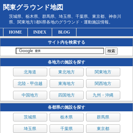
関東グラウンド地図
茨城県、栃木県、群馬県、埼玉県、千葉県、東京都、神奈川
県、関東地方1都6県各地のグラウンド・運動施設情報。
HOME
INDEX
BLOG
サイト内を検索する
各地方の施設を探す
北海道
東北地方
関東地方
北陸・甲信越
東海地方
関西地方
中国地方
四国地方
九州・沖縄
各都県の施設を探す
茨城県
栃木県
群馬県
埼玉県
千葉県
東京都