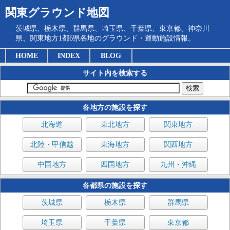
関東グラウンド地図
茨城県、栃木県、群馬県、埼玉県、千葉県、東京都、神奈川
県、関東地方1都6県各地のグラウンド・運動施設情報。
HOME
INDEX
BLOG
サイト内を検索する
各地方の施設を探す
北海道
東北地方
関東地方
北陸・甲信越
東海地方
関西地方
中国地方
四国地方
九州・沖縄
各都県の施設を探す
茨城県
栃木県
群馬県
埼玉県
千葉県
東京都