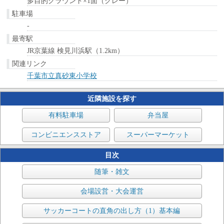
多目的グラウンド×1面（クレー）
駐車場
-
最寄駅
JR京葉線 検見川浜駅（1.2km）
関連リンク
千葉市立真砂東小学校
近隣施設を探す
有料駐車場
弁当屋
コンビニエンスストア
スーパーマーケット
目次
随筆・雑文
会場設営・大会運営
サッカーコートの直角の出し方（1）基本編