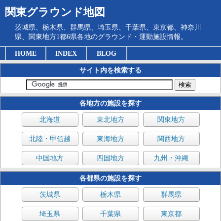
関東グラウンド地図
茨城県、栃木県、群馬県、埼玉県、千葉県、東京都、神奈川
県、関東地方1都6県各地のグラウンド・運動施設情報。
HOME
INDEX
BLOG
サイト内を検索する
各地方の施設を探す
北海道
東北地方
関東地方
北陸・甲信越
東海地方
関西地方
中国地方
四国地方
九州・沖縄
各都県の施設を探す
茨城県
栃木県
群馬県
埼玉県
千葉県
東京都