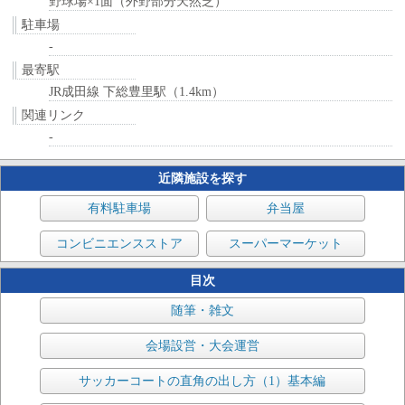
野球場×1面（外野部分天然芝）
駐車場
-
最寄駅
JR成田線 下総豊里駅（1.4km）
関連リンク
-
近隣施設を探す
有料駐車場
弁当屋
コンビニエンスストア
スーパーマーケット
目次
随筆・雑文
会場設営・大会運営
サッカーコートの直角の出し方（1）基本編