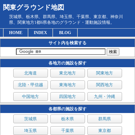
関東グラウンド地図
茨城県、栃木県、群馬県、埼玉県、千葉県、東京都、神奈川
県、関東地方1都6県各地のグラウンド・運動施設情報。
HOME
INDEX
BLOG
サイト内を検索する
各地方の施設を探す
北海道
東北地方
関東地方
北陸・甲信越
東海地方
関西地方
中国地方
四国地方
九州・沖縄
各都県の施設を探す
茨城県
栃木県
群馬県
埼玉県
千葉県
東京都