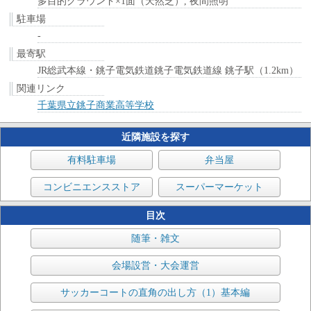
多目的グラウンド×1面（天然芝）, 夜間照明
駐車場
-
最寄駅
JR総武本線・銚子電気鉄道銚子電気鉄道線 銚子駅（1.2km）
関連リンク
千葉県立銚子商業高等学校
近隣施設を探す
有料駐車場
弁当屋
コンビニエンスストア
スーパーマーケット
目次
随筆・雑文
会場設営・大会運営
サッカーコートの直角の出し方（1）基本編