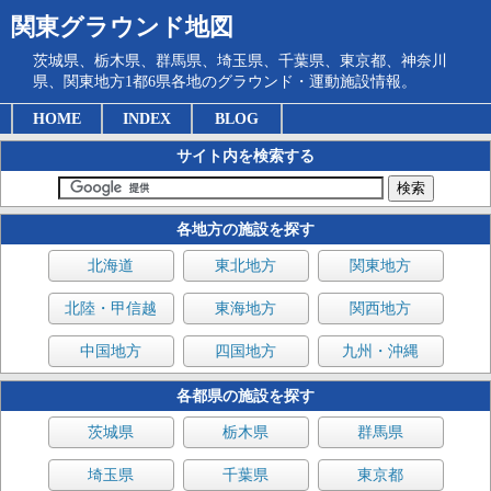
関東グラウンド地図
茨城県、栃木県、群馬県、埼玉県、千葉県、東京都、神奈川
県、関東地方1都6県各地のグラウンド・運動施設情報。
HOME
INDEX
BLOG
サイト内を検索する
各地方の施設を探す
北海道
東北地方
関東地方
北陸・甲信越
東海地方
関西地方
中国地方
四国地方
九州・沖縄
各都県の施設を探す
茨城県
栃木県
群馬県
埼玉県
千葉県
東京都