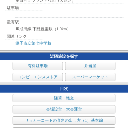
多目的グラウンド×1面（天然芝）
駐車場
-
最寄駅
JR成田線 下総豊里駅（1.0km）
関連リンク
銚子市立第七中学校
近隣施設を探す
有料駐車場
弁当屋
コンビニエンスストア
スーパーマーケット
目次
随筆・雑文
会場設営・大会運営
サッカーコートの直角の出し方（1）基本編