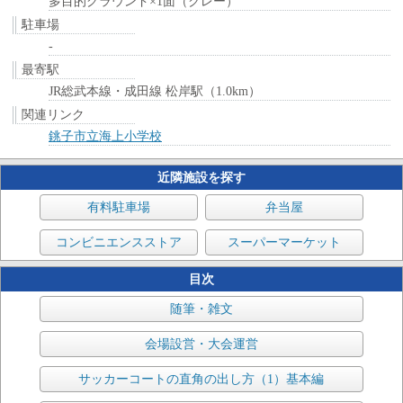
多目的グラウンド×1面（クレー）
駐車場
-
最寄駅
JR総武本線・成田線 松岸駅（1.0km）
関連リンク
銚子市立海上小学校
近隣施設を探す
有料駐車場
弁当屋
コンビニエンスストア
スーパーマーケット
目次
随筆・雑文
会場設営・大会運営
サッカーコートの直角の出し方（1）基本編