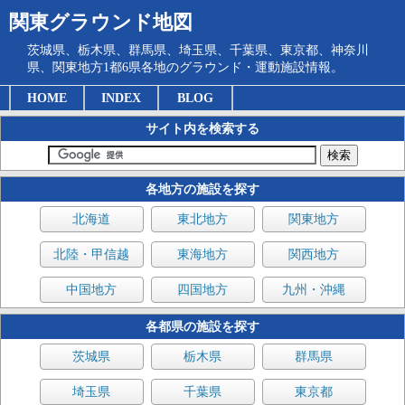
関東グラウンド地図
茨城県、栃木県、群馬県、埼玉県、千葉県、東京都、神奈川
県、関東地方1都6県各地のグラウンド・運動施設情報。
HOME
INDEX
BLOG
サイト内を検索する
各地方の施設を探す
北海道
東北地方
関東地方
北陸・甲信越
東海地方
関西地方
中国地方
四国地方
九州・沖縄
各都県の施設を探す
茨城県
栃木県
群馬県
埼玉県
千葉県
東京都