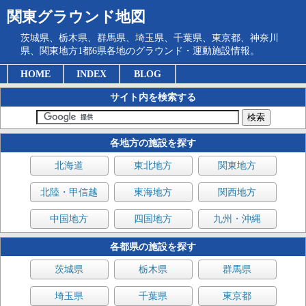
関東グラウンド地図
茨城県、栃木県、群馬県、埼玉県、千葉県、東京都、神奈川
県、関東地方1都6県各地のグラウンド・運動施設情報。
HOME
INDEX
BLOG
サイト内を検索する
各地方の施設を探す
北海道
東北地方
関東地方
北陸・甲信越
東海地方
関西地方
中国地方
四国地方
九州・沖縄
各都県の施設を探す
茨城県
栃木県
群馬県
埼玉県
千葉県
東京都