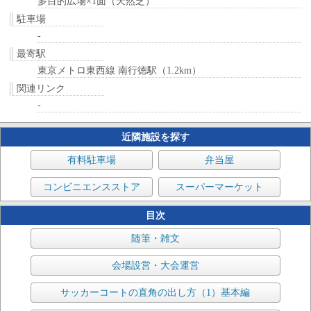
多目的広場×1面（天然芝）
駐車場
-
最寄駅
東京メトロ東西線 南行徳駅（1.2km）
関連リンク
-
近隣施設を探す
有料駐車場
弁当屋
コンビニエンスストア
スーパーマーケット
目次
随筆・雑文
会場設営・大会運営
サッカーコートの直角の出し方（1）基本編