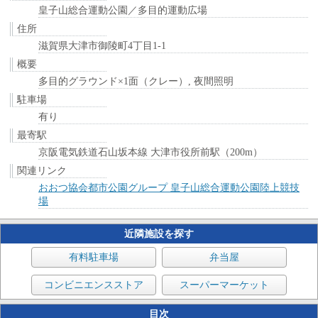
皇子山総合運動公園／多目的運動広場
住所
滋賀県大津市御陵町4丁目1-1
概要
多目的グラウンド×1面（クレー）, 夜間照明
駐車場
有り
最寄駅
京阪電気鉄道石山坂本線 大津市役所前駅（200m）
関連リンク
おおつ協会都市公園グループ 皇子山総合運動公園陸上競技
場
近隣施設を探す
有料駐車場
弁当屋
コンビニエンスストア
スーパーマーケット
目次