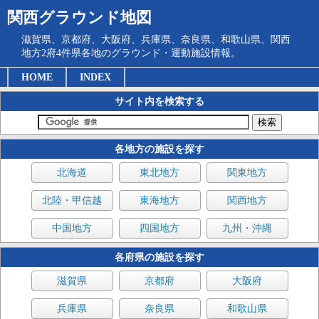
関西グラウンド地図
滋賀県、京都府、大阪府、兵庫県、奈良県、和歌山県、関西
地方2府4件県各地のグラウンド・運動施設情報。
HOME
INDEX
サイト内を検索する
各地方の施設を探す
北海道
東北地方
関東地方
北陸・甲信越
東海地方
関西地方
中国地方
四国地方
九州・沖縄
各府県の施設を探す
滋賀県
京都府
大阪府
兵庫県
奈良県
和歌山県