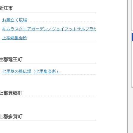
近江市
お膳立て広場
キムラスクエアガーデン／ジョイフットサルプラザ（多目的コート）
上本郷集会所
生郡竜王町
七里草の根広場（七里集会所）
上郡豊郷町
上郡多賀町