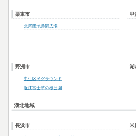
栗東市
甲
北尾団地遊園広場
野洲市
湖
虫生区民グラウンド
近江富士草の根公園
湖北地域
長浜市
米