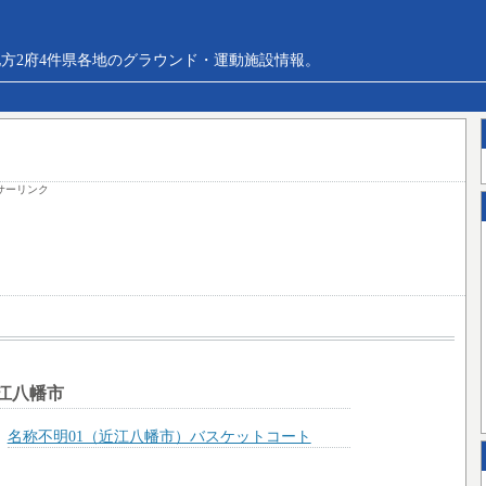
方2府4件県各地のグラウンド・運動施設情報。
サーリンク
江八幡市
名称不明01（近江八幡市）バスケットコート