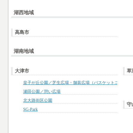
湖西地域
高島市
湖南地域
大津市
草
皇子が丘公園／芝生広場・舗装広場（バスケットコート）
瀬田公園／憩い広場
北大路街区公園
守
SG-Park