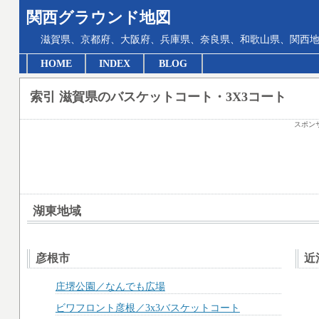
関西グラウンド地図
滋賀県、京都府、大阪府、兵庫県、奈良県、和歌山県、関西地
HOME
INDEX
BLOG
索引 滋賀県のバスケットコート・3X3コート
スポン
湖東地域
彦根市
近
庄堺公園／なんでも広場
ビワフロント彦根／3x3バスケットコート