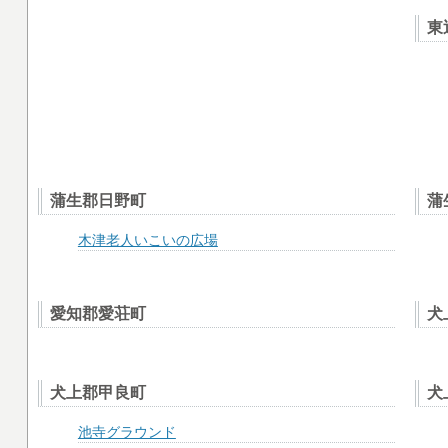
東
蒲生郡日野町
蒲
木津老人いこいの広場
愛知郡愛荘町
犬
犬上郡甲良町
犬
池寺グラウンド