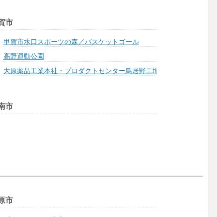
賀市
甲賀市水口スポーツの森／バスケットゴール
高野運動公園
大原薬品工業本社・プロダクトセンター鳥居野工場／バスケットコー
南市
原市