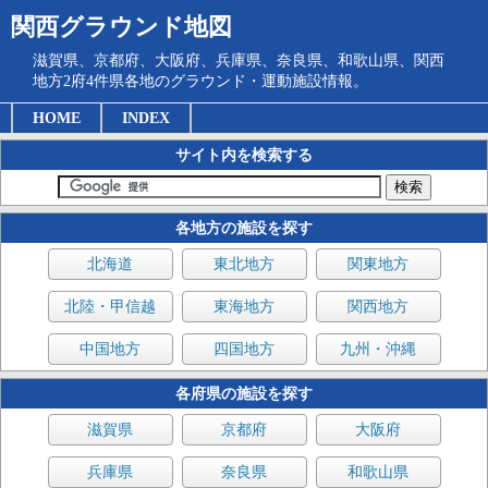
関西グラウンド地図
滋賀県、京都府、大阪府、兵庫県、奈良県、和歌山県、関西
地方2府4件県各地のグラウンド・運動施設情報。
HOME
INDEX
サイト内を検索する
各地方の施設を探す
北海道
東北地方
関東地方
北陸・甲信越
東海地方
関西地方
中国地方
四国地方
九州・沖縄
各府県の施設を探す
滋賀県
京都府
大阪府
兵庫県
奈良県
和歌山県