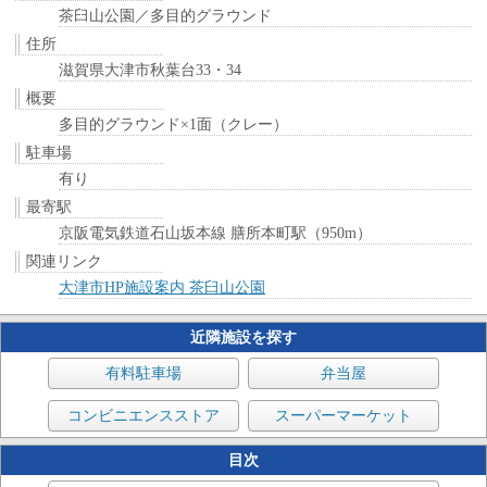
茶臼山公園／多目的グラウンド
住所
滋賀県大津市秋葉台33・34
概要
多目的グラウンド×1面（クレー）
駐車場
有り
最寄駅
京阪電気鉄道石山坂本線 膳所本町駅（950m）
関連リンク
大津市HP施設案内 茶臼山公園
近隣施設を探す
有料駐車場
弁当屋
コンビニエンスストア
スーパーマーケット
目次