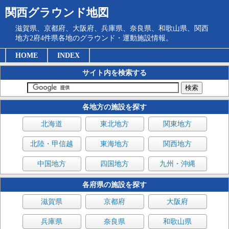
関西グラウンド地図
滋賀県、京都府、大阪府、兵庫県、奈良県、和歌山県、関西
地方2府4件県各地のグラウンド・運動施設情報。
HOME
INDEX
サイト内を検索する
各地方の施設を探す
北海道
東北地方
関東地方
北陸・甲信越
東海地方
関西地方
中国地方
四国地方
九州・沖縄
各府県の施設を探す
滋賀県
京都府
大阪府
兵庫県
奈良県
和歌山県