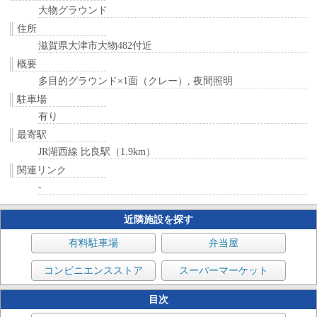
大物グラウンド
住所
滋賀県大津市大物482付近
概要
多目的グラウンド×1面（クレー）, 夜間照明
駐車場
有り
最寄駅
JR湖西線 比良駅（1.9km）
関連リンク
-
近隣施設を探す
有料駐車場
弁当屋
コンビニエンスストア
スーパーマーケット
目次