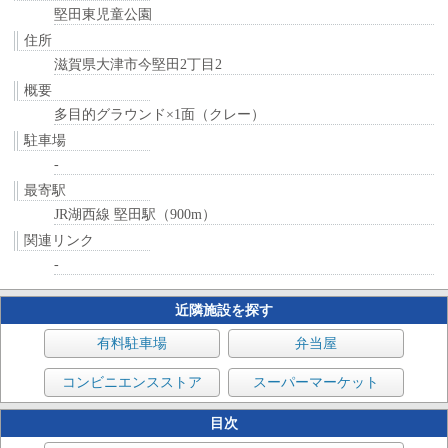
堅田東児童公園
住所
滋賀県大津市今堅田2丁目2
概要
多目的グラウンド×1面（クレー）
駐車場
-
最寄駅
JR湖西線 堅田駅（900m）
関連リンク
-
近隣施設を探す
有料駐車場
弁当屋
コンビニエンスストア
スーパーマーケット
目次