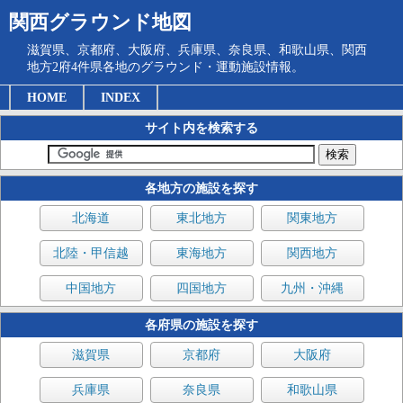
関西グラウンド地図
滋賀県、京都府、大阪府、兵庫県、奈良県、和歌山県、関西
地方2府4件県各地のグラウンド・運動施設情報。
HOME
INDEX
サイト内を検索する
各地方の施設を探す
北海道
東北地方
関東地方
北陸・甲信越
東海地方
関西地方
中国地方
四国地方
九州・沖縄
各府県の施設を探す
滋賀県
京都府
大阪府
兵庫県
奈良県
和歌山県