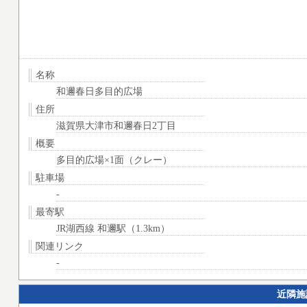
名称
和邇春日多目的広場
住所
滋賀県大津市和邇春日2丁目
概要
多目的広場×1面（クレー）
駐車場
-
最寄駅
JR湖西線 和邇駅（1.3km）
関連リンク
-
近隣施