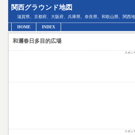
関西グラウンド地図
滋賀県、京都府、大阪府、兵庫県、奈良県、和歌山県、関西地
HOME
INDEX
和邇春日多目的広場
スポン
スポン