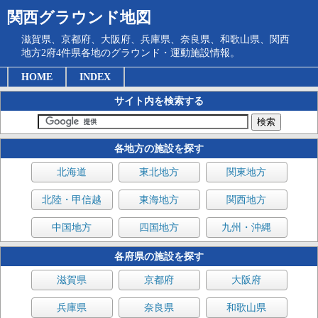
関西グラウンド地図
滋賀県、京都府、大阪府、兵庫県、奈良県、和歌山県、関西
地方2府4件県各地のグラウンド・運動施設情報。
HOME
INDEX
サイト内を検索する
各地方の施設を探す
北海道
東北地方
関東地方
北陸・甲信越
東海地方
関西地方
中国地方
四国地方
九州・沖縄
各府県の施設を探す
滋賀県
京都府
大阪府
兵庫県
奈良県
和歌山県