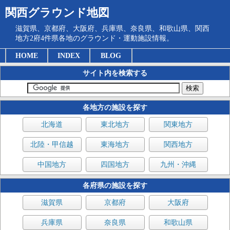
関西グラウンド地図
滋賀県、京都府、大阪府、兵庫県、奈良県、和歌山県、関西
地方2府4件県各地のグラウンド・運動施設情報。
HOME
INDEX
BLOG
サイト内を検索する
各地方の施設を探す
北海道
東北地方
関東地方
北陸・甲信越
東海地方
関西地方
中国地方
四国地方
九州・沖縄
各府県の施設を探す
滋賀県
京都府
大阪府
兵庫県
奈良県
和歌山県