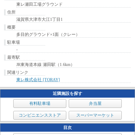
東レ瀬田工場グラウンド
住所
滋賀県大津市大江1丁目1
概要
多目的グラウンド×1面（クレー）
駐車場
-
最寄駅
JR東海道本線 瀬田駅（1.6km）
関連リンク
東レ株式会社 [TORAY]
近隣施設を探す
有料駐車場
弁当屋
コンビニエンスストア
スーパーマーケット
目次