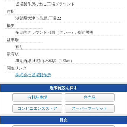
堀場製作所びわこ工場グラウンド
住所
滋賀県大津市苗鹿1丁目22
概要
多目的グラウンド×1面（クレー）, 夜間照明
駐車場
有り
最寄駅
JR湖西線 比叡山坂本駅（1.9km）
関連リンク
株式会社堀場製作所
近隣施設を探す
有料駐車場
弁当屋
コンビニエンスストア
スーパーマーケット
目次