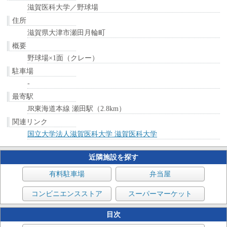
滋賀医科大学／野球場
住所
滋賀県大津市瀬田月輪町
概要
野球場×1面（クレー）
駐車場
-
最寄駅
JR東海道本線 瀬田駅（2.8km）
関連リンク
国立大学法人滋賀医科大学 滋賀医科大学
近隣施設を探す
有料駐車場
弁当屋
コンビニエンスストア
スーパーマーケット
目次