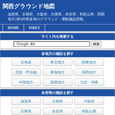
関西グラウンド地図
滋賀県、京都府、大阪府、兵庫県、奈良県、和歌山県、関西
地方2府4件県各地のグラウンド・運動施設情報。
HOME
INDEX
サイト内を検索する
各地方の施設を探す
北海道
東北地方
関東地方
北陸・甲信越
東海地方
関西地方
中国地方
四国地方
九州・沖縄
各府県の施設を探す
滋賀県
京都府
大阪府
兵庫県
奈良県
和歌山県