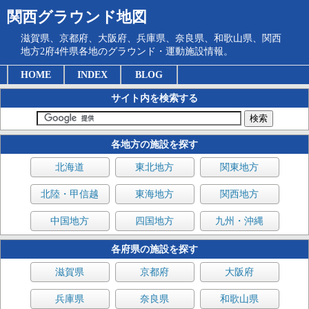
関西グラウンド地図
滋賀県、京都府、大阪府、兵庫県、奈良県、和歌山県、関西
地方2府4件県各地のグラウンド・運動施設情報。
HOME
INDEX
BLOG
サイト内を検索する
各地方の施設を探す
北海道
東北地方
関東地方
北陸・甲信越
東海地方
関西地方
中国地方
四国地方
九州・沖縄
各府県の施設を探す
滋賀県
京都府
大阪府
兵庫県
奈良県
和歌山県