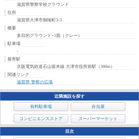
滋賀県警察学校グラウンド
住所
滋賀県大津市御陵町3-3
概要
多目的グラウンド×1面（クレー）
駐車場
-
最寄駅
京阪電気鉄道石山坂本線 大津市役所前駅（300m）
関連リンク
滋賀県 警察の広場
近隣施設を探す
有料駐車場
弁当屋
コンビニエンスストア
スーパーマーケット
目次