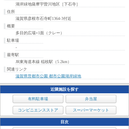
湖岸緑地薩摩宇曽川地区［下石寺］
住所
滋賀県彦根市石寺町1364-3付近
概要
多目的広場×1面（クレー）
駐車場
-
最寄駅
JR東海道本線 稲枝駅（5.2km）
関連リンク
滋賀県営都市公園 都市公園湖岸緑地
近隣施設を探す
有料駐車場
弁当屋
コンビニエンスストア
スーパーマーケット
目次