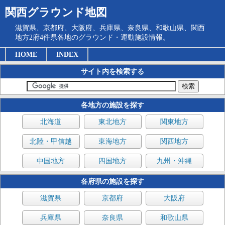
関西グラウンド地図
滋賀県、京都府、大阪府、兵庫県、奈良県、和歌山県、関西
地方2府4件県各地のグラウンド・運動施設情報。
HOME
INDEX
サイト内を検索する
各地方の施設を探す
北海道
東北地方
関東地方
北陸・甲信越
東海地方
関西地方
中国地方
四国地方
九州・沖縄
各府県の施設を探す
滋賀県
京都府
大阪府
兵庫県
奈良県
和歌山県