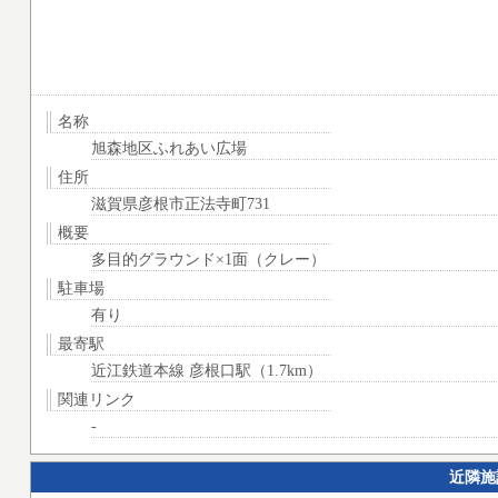
名称
旭森地区ふれあい広場
住所
滋賀県彦根市正法寺町731
概要
多目的グラウンド×1面（クレー）
駐車場
有り
最寄駅
近江鉄道本線 彦根口駅（1.7km）
関連リンク
-
近隣施