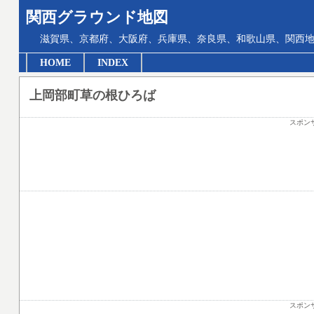
関西グラウンド地図
滋賀県、京都府、大阪府、兵庫県、奈良県、和歌山県、関西地
HOME
INDEX
上岡部町草の根ひろば
スポン
スポン