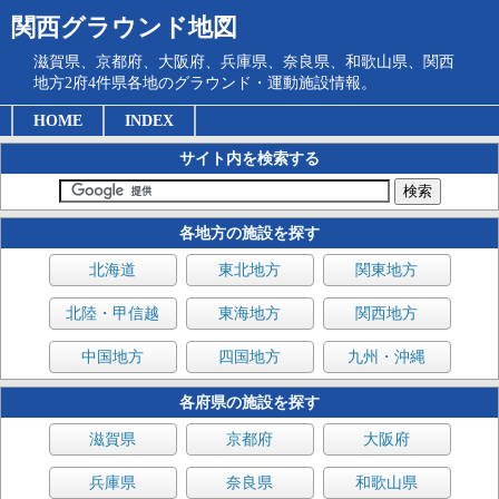
関西グラウンド地図
滋賀県、京都府、大阪府、兵庫県、奈良県、和歌山県、関西
地方2府4件県各地のグラウンド・運動施設情報。
HOME
INDEX
サイト内を検索する
各地方の施設を探す
北海道
東北地方
関東地方
北陸・甲信越
東海地方
関西地方
中国地方
四国地方
九州・沖縄
各府県の施設を探す
滋賀県
京都府
大阪府
兵庫県
奈良県
和歌山県