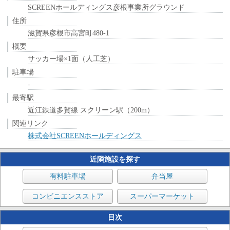
SCREENホールディングス彦根事業所グラウンド
住所
滋賀県彦根市高宮町480-1
概要
サッカー場×1面（人工芝）
駐車場
-
最寄駅
近江鉄道多賀線 スクリーン駅（200m）
関連リンク
株式会社SCREENホールディングス
近隣施設を探す
有料駐車場
弁当屋
コンビニエンスストア
スーパーマーケット
目次