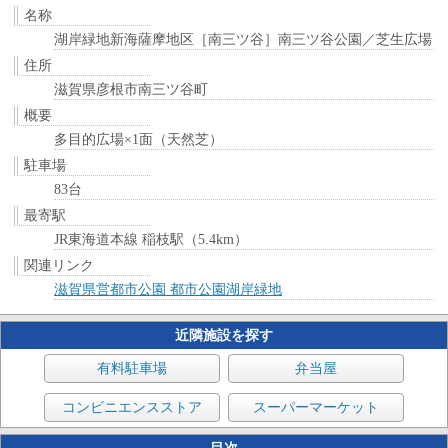
名称
湖岸緑地新海薩摩地区［南三ツ谷］南三ツ谷公園／芝生広場
住所
滋賀県彦根市南三ツ谷町
概要
多目的広場×1面（天然芝）
駐車場
83台
最寄駅
JR東海道本線 稲枝駅（5.4km）
関連リンク
滋賀県営都市公園 都市公園湖岸緑地
近隣施設を探す
有料駐車場
弁当屋
コンビニエンスストア
スーパーマーケット