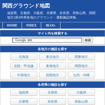
関西グラウンド地図
滋賀県、京都府、大阪府、兵庫県、奈良県、和歌山県、関西
地方2府4件県各地のグラウンド・運動施設情報。
HOME
INDEX
BLOG
サイト内を検索する
各地方の施設を探す
北海道
東北地方
関東地方
北陸・甲信越
東海地方
関西地方
中国地方
四国地方
九州・沖縄
各府県の施設を探す
滋賀県
京都府
大阪府
兵庫県
奈良県
和歌山県