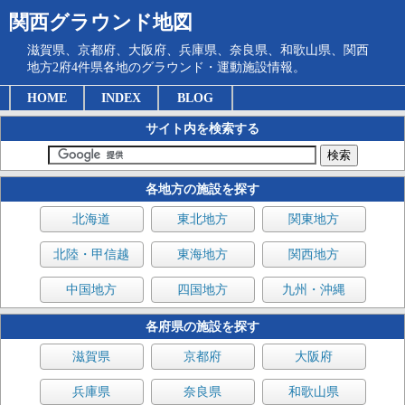
関西グラウンド地図
滋賀県、京都府、大阪府、兵庫県、奈良県、和歌山県、関西
地方2府4件県各地のグラウンド・運動施設情報。
HOME
INDEX
BLOG
サイト内を検索する
各地方の施設を探す
北海道
東北地方
関東地方
北陸・甲信越
東海地方
関西地方
中国地方
四国地方
九州・沖縄
各府県の施設を探す
滋賀県
京都府
大阪府
兵庫県
奈良県
和歌山県