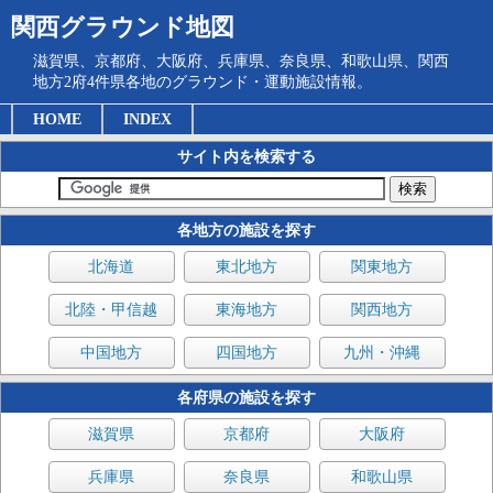
関西グラウンド地図
滋賀県、京都府、大阪府、兵庫県、奈良県、和歌山県、関西
地方2府4件県各地のグラウンド・運動施設情報。
HOME
INDEX
サイト内を検索する
各地方の施設を探す
北海道
東北地方
関東地方
北陸・甲信越
東海地方
関西地方
中国地方
四国地方
九州・沖縄
各府県の施設を探す
滋賀県
京都府
大阪府
兵庫県
奈良県
和歌山県