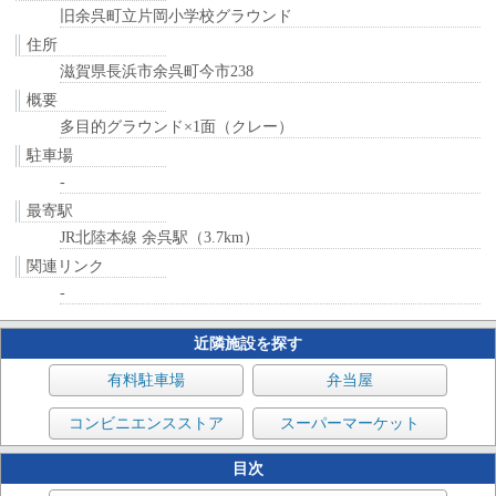
旧余呉町立片岡小学校グラウンド
住所
滋賀県長浜市余呉町今市238
概要
多目的グラウンド×1面（クレー）
駐車場
-
最寄駅
JR北陸本線 余呉駅（3.7km）
関連リンク
-
近隣施設を探す
有料駐車場
弁当屋
コンビニエンスストア
スーパーマーケット
目次