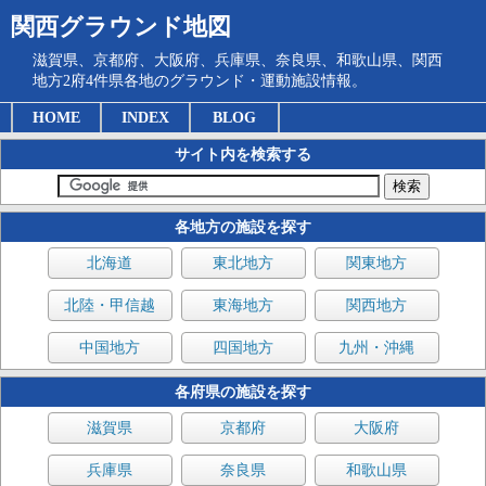
関西グラウンド地図
滋賀県、京都府、大阪府、兵庫県、奈良県、和歌山県、関西
地方2府4件県各地のグラウンド・運動施設情報。
HOME
INDEX
BLOG
サイト内を検索する
各地方の施設を探す
北海道
東北地方
関東地方
北陸・甲信越
東海地方
関西地方
中国地方
四国地方
九州・沖縄
各府県の施設を探す
滋賀県
京都府
大阪府
兵庫県
奈良県
和歌山県