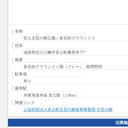
名称
安土文芸の郷公園／多目的グラウンドド
住所
滋賀県近江八幡市安土町桑実寺777
概要
多目的グラウンド×1面（クレー）, 夜間照明
駐車場
有り
最寄駅
JR東海道本線 安土駅（2.0km）
関連リンク
公益財団法人安土町文芸の郷振興事業団 文芸の郷
近隣施