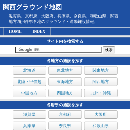
関西グラウンド地図
滋賀県、京都府、大阪府、兵庫県、奈良県、和歌山県、関西
地方2府4件県各地のグラウンド・運動施設情報。
HOME
INDEX
サイト内を検索する
各地方の施設を探す
北海道
東北地方
関東地方
北陸・甲信越
東海地方
関西地方
中国地方
四国地方
九州・沖縄
各府県の施設を探す
滋賀県
京都府
大阪府
兵庫県
奈良県
和歌山県