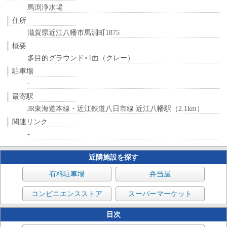
馬渕浄水場
住所
滋賀県近江八幡市馬淵町1875
概要
多目的グラウンド×1面（クレー）
駐車場
-
最寄駅
JR東海道本線・近江鉄道八日市線 近江八幡駅（2.1km）
関連リンク
-
近隣施設を探す
有料駐車場
弁当屋
コンビニエンスストア
スーパーマーケット
目次