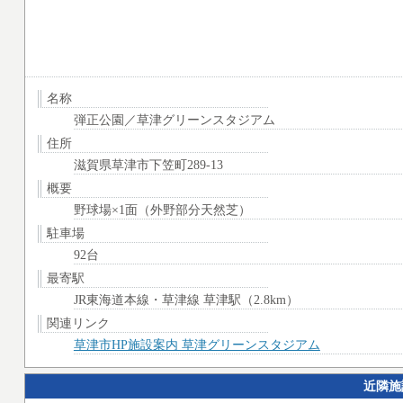
名称
弾正公園／草津グリーンスタジアム
住所
滋賀県草津市下笠町289-13
概要
野球場×1面（外野部分天然芝）
駐車場
92台
最寄駅
JR東海道本線・草津線 草津駅（2.8km）
関連リンク
草津市HP施設案内 草津グリーンスタジアム
近隣施